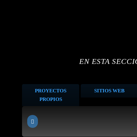
EN ESTA SECC
PROYECTOS
SITIOS WEB
PROPIOS
Revista Focus