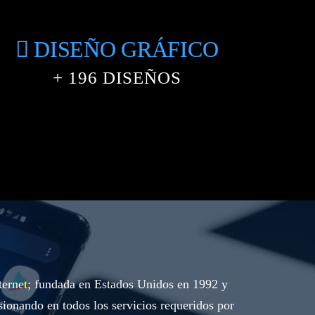
DISEÑO GRÁFICO
+
236
DISEÑOS
nternet; fundada en Estados Unidos en 1992 y
ionando en todos los servicios requeridos por