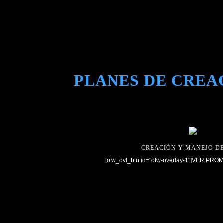
PLANES DE CREA
CREACIÓN Y MANEJO D
[otw_ovl_btn id="otw-overlay-1"]VER PRO