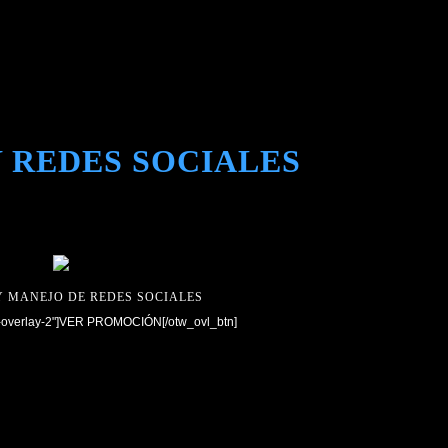
 REDES SOCIALES
Y MANEJO DE REDES SOCIALES
w-overlay-2"]VER PROMOCIÓN[/otw_ovl_btn]