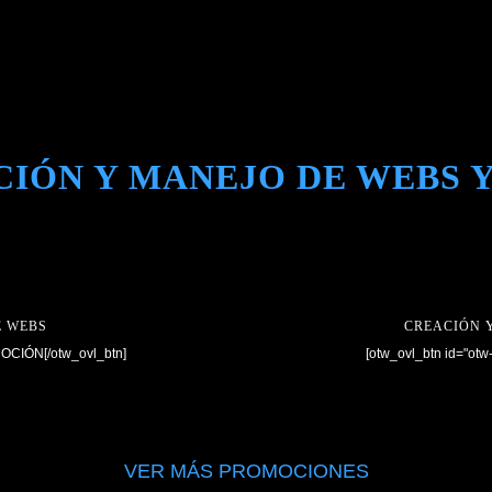
CIÓN Y MANEJO DE WEBS Y
E WEBS
CREACIÓN 
MOCIÓN[/otw_ovl_btn]
[otw_ovl_btn id="ot
VER MÁS PROMOCIONES