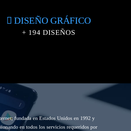
DISEÑO GRÁFICO
+
234
DISEÑOS
nternet; fundada en Estados Unidos en 1992 y
ionando en todos los servicios requeridos por