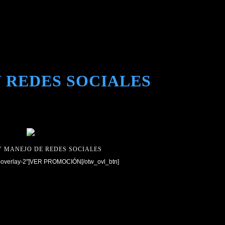
 REDES SOCIALES
Y MANEJO DE REDES SOCIALES
w-overlay-2"]VER PROMOCIÓN[/otw_ovl_btn]