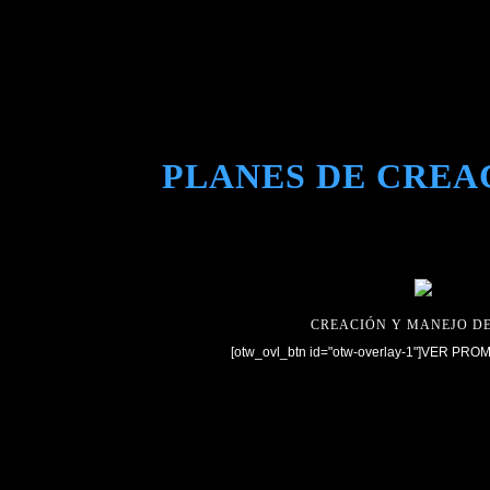
PLANES DE CREA
CREACIÓN Y MANEJO D
[otw_ovl_btn id="otw-overlay-1"]VER PRO