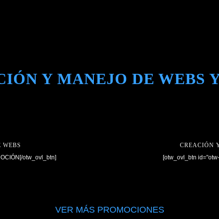
CIÓN Y MANEJO DE WEBS Y
E WEBS
CREACIÓN 
MOCIÓN[/otw_ovl_btn]
[otw_ovl_btn id="ot
VER MÁS PROMOCIONES