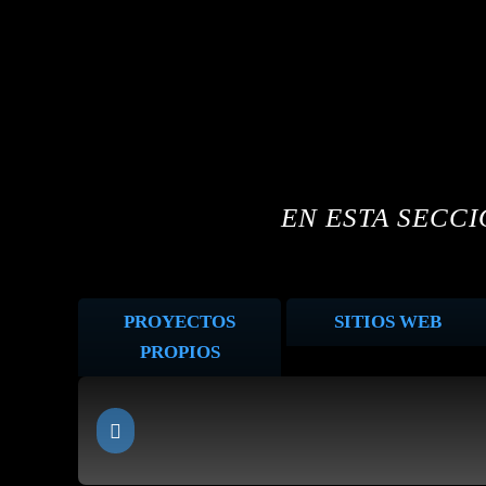
EN ESTA SECC
PROYECTOS
SITIOS WEB
PROPIOS
Revista Focus